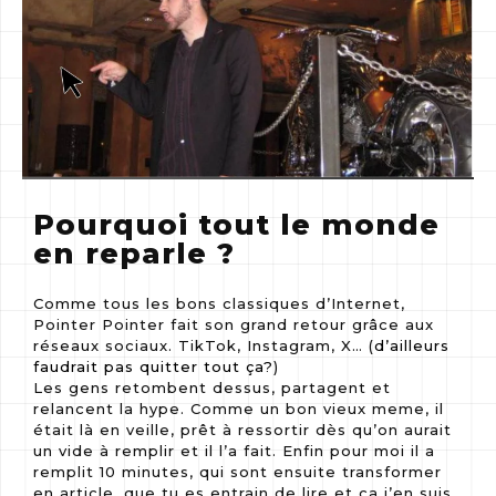
quentinrenaux accueil
quentinrenaux mail
quentinrenaux insta
•••
•••
Le site WTF de
la semaine
Instagram Data
Pourquoi tout le monde
: Quick Draw !
Lab Guide
Le Pictionary IA
en reparle ?
#blog
#instagram
#site de la semaine
#site jeu
#site wtf
Comme tous les bons classiques d’Internet,
•••
Pointer Pointer fait son grand retour grâce aux
•••
réseaux sociaux. TikTok, Instagram, X… (
d’ailleurs
faudrait pas quitter tout ça?
)
Pourquoi et
Les gens retombent dessus, partagent et
Les Meilleurs
relancent la hype. Comme un bon vieux meme, il
comment
Jours et
était là en veille, prêt à ressortir dès qu’on aurait
quitter Spotify
un vide à remplir et il l’a fait. Enfin pour moi il a
Horaires pour
serait le cadeau
remplit 10 minutes, qui sont ensuite transformer
Publier en 2025
à vous faire
en article, que tu es entrain de lire et ca j’en suis