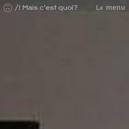
menu
/
is c’est quoi?
Le site WTF de la s