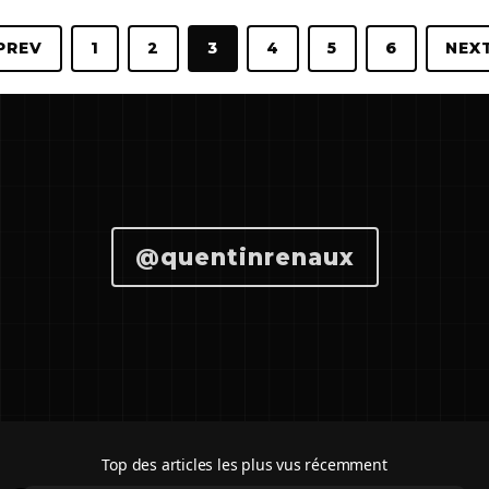
PREV
1
2
3
4
5
6
NEX
@quentinrenaux
Top des articles les plus vus récemment