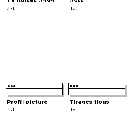
TV noises #404
#css
.txt
.txt
•••
•••
Profil picture
Tirages flous
.txt
.txt