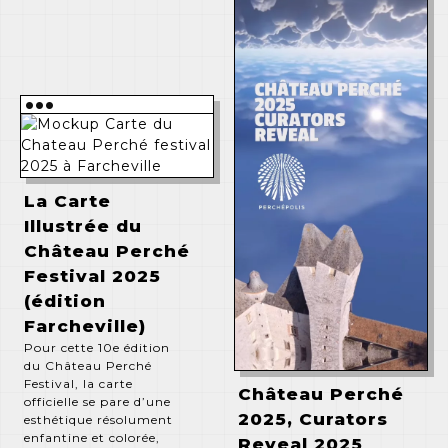
quentinrenaux mail
quentinrenaux insta
•••
•••
•••
Outils web
mono-fonction
Instagram Data
gratuits pour
Lab Guide
La Carte
montages DIY
#blog
#instagram
Illustrée du
#Outils
Château Perché
•••
Festival 2025
(édition
•••
Pourquoi et
Farcheville)
comment
Pour cette 10e édition
quitter Spotify
We can fiac
du Château Perché
Festival, la carte
serait le cadeau
together.
Château Perché
officielle se pare d’une
à vous faire
#art
#blog
#video
2025, Curators
esthétique résolument
pour 2026 !
enfantine et colorée,
Reveal 2025