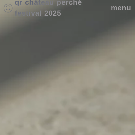
qr
château perché
menu
festival 2025