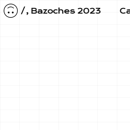
/
é, Bazoches 2023
Carte d