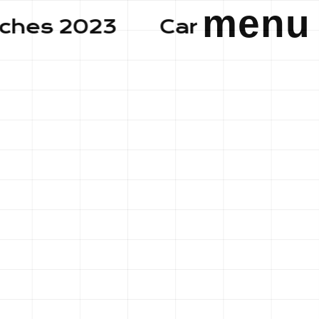
menu
 2023
Carte du Château p