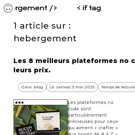
hebergement />
< if tag display tit
1 article sur :
hebergement
Les 8 meilleurs plateformes no c
leurs prix.
Dans:
blog
Le: samedi 3 mai 2025
Temps de lecture
•••
Les plateformes no
code sont
particulièrement
précieuses pour ceux
qui aiment « crafter »
leur projet de A à Z –