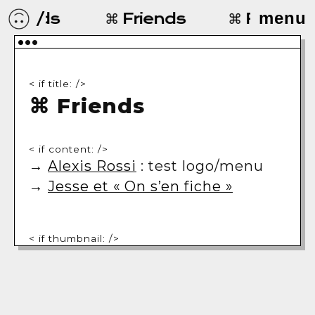
menu
/
Friends
⌘ Friends
⌘ Friends
•
••
< if title: />
⌘ Friends
< if content: />
→
Alexis Rossi
: test logo/menu
→
Jesse et « On s’en fiche »
< if thumbnail: />