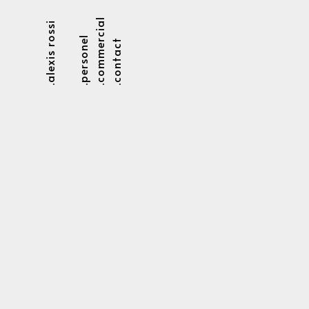
.commercial
.alexis rossi
.personel
.contact