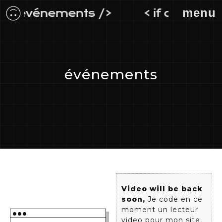
menu
le = événements />
< if category 
événements
Video will be back
soon,
Je code en ce
moment un lecteur
•••
video pour mon site,