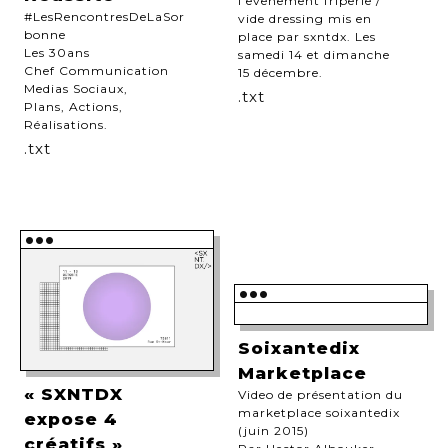
l'evenement friperie /
#LesRencontresDeLaSor
vide dressing mis en
bonne
place par sxntdx. Les
Les 30ans
samedi 14 et dimanche
Chef Communication
15 décembre.
Medias Sociaux,
.txt
Plans, Actions,
Réalisations.
.txt
•••
•••
Soixantedix
Marketplace
« SXNTDX
Video de présentation du
marketplace soixantedix
expose 4
(juin 2015)
créatifs »