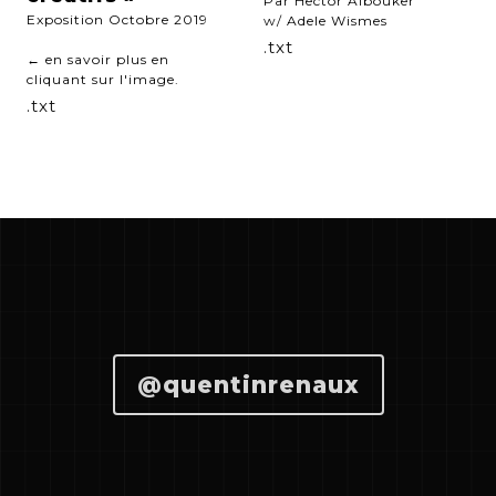
Par
Hector Albouker
Exposition Octobre 2019
w/
Adele Wismes
.txt
← en savoir plus en
cliquant sur l'image.
.txt
@quentinrenaux