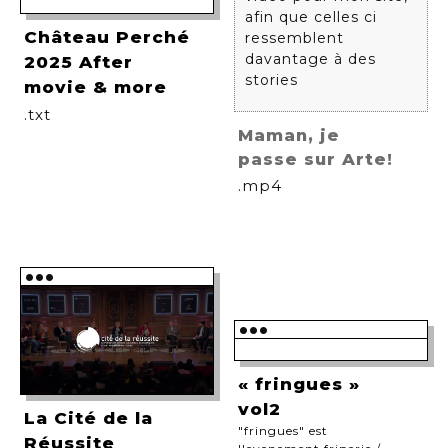
afin que celles ci
Château Perché
ressemblent
davantage à des
2025 After
stories
movie & more
.txt
Maman, je
passe sur Arte!
.mp4
•••
•••
« fringues »
vol2
La Cité de la
"fringues" est
Réussite