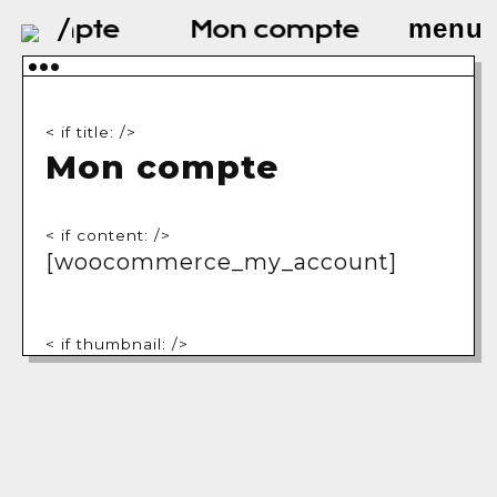
menu
/
 compte
Mon compte
Mon 
•
••
< if title: />
Mon compte
< if content: />
[woocommerce_my_account]
< if thumbnail: />